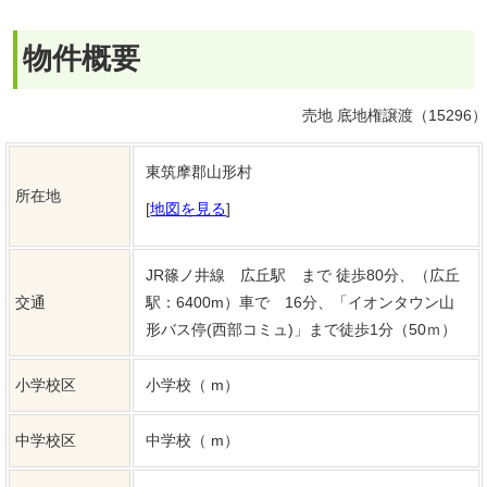
交通
駅：6400m）車で 16分、「イオンタウン山
形バス停(西部コミュ)」まで徒歩1分（50ｍ）
小学校区
小学校（ m）
中学校区
中学校（ m）
価格
1,033万円
敷地面積
公簿 959.00㎡（290.09坪）
現況
その他
引渡し時期
相談
地目
宅地
都市計画
都市計画区域外
用途地域
無指定