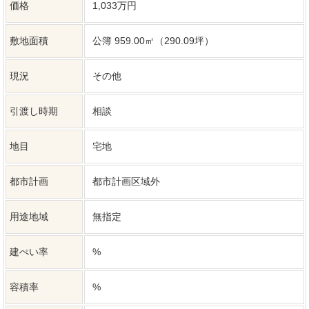
建ぺい率
%
容積率
%
土地権利
所有権
セットバック
無し
私道負担
建築条件
なし
上水道
下水道
ガス
更新日
2026年08月07日
次回更新日
2026年09月07日