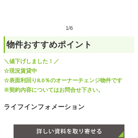
＼値下げしました！／
☆現況賃貸中
☆表面利回り8.0％のオーナーチェンジ物件です
※契約内容についてはお問合せ下さい。
ライフインフォメーション
物件概要
売地 底地権譲渡（15296）
東筑摩郡山形村
所在地
[
地図を見る
]
JR篠ノ井線 広丘駅 まで 徒歩80分、（広丘