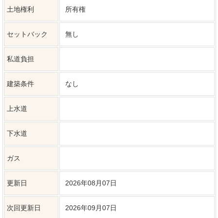
※オーナーチェンジ（表面利回り8.0％）
備考
※現況渡し
※契約不適合責任免責
弊社では、売主様に配慮し、物件所在地を掲載していない物件が
ございます。詳細については、お気軽にお問合せください。
特記事項
※不動産物件情報は最新のデータの掲載を心がけていますが、デ
ータの書き換えの都合上、売却済みなどの場合はご容赦くださ
い。 ※掲載されている不動産物件データが現況と異なる場合は現
況を優先します。
近隣物件