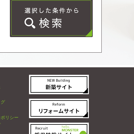
報
ログ
ーポリシー
プ