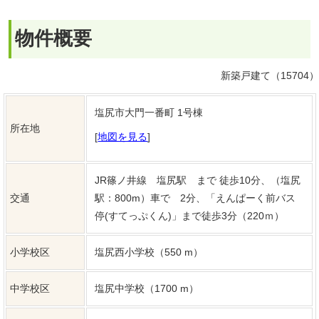
交通
駅：800m）車で 2分、「えんぱーく前バス
停(すてっぷくん)」まで徒歩3分（220ｍ）
小学校区
塩尻西小学校（550 m）
中学校区
塩尻中学校（1700 m）
私道負担
価格
3,380万円
敷地面積
公簿 156.57㎡（47.36坪）
建物面積
101.24㎡ （30.62坪）
築年月
2026年（令和8）9月 完成予定
現況
建築中
引渡し時期
予定 2026年10月上旬