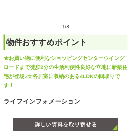
★お買い物に便利なショッピングセンターウイング
ロードまで徒歩2分の生活利便性良好な立地に新築住
宅が登場♪☆各居室に収納のある4LDKの間取りで
す！
ライフインフォメーション
物件概要
新築戸建て（15704）
塩尻市大門一番町 1号棟
所在地
[
地図を見る
]
JR篠ノ井線 塩尻駅 まで 徒歩10分、（塩尻