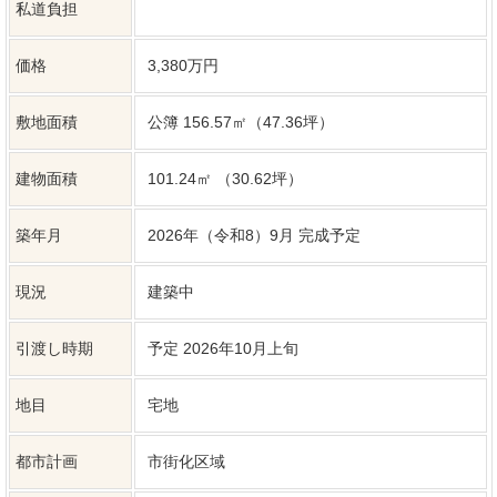
地目
宅地
都市計画
市街化区域
用途地域
近隣商業地域
建ぺい率
80%
容積率
300%
土地権利
所有権
間取り
4LDK
建築構造
木造
上水道
公共
下水道
公共
ガス
個別