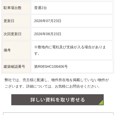
ータの書き換えの都合上、売却済みなどの場合はご容赦くださ
い。 ※掲載されている不動産物件データが現況と異なる場合は現
況を優先します。
近隣物件
塩尻市大門一番町
塩尻市大門一番町
3,180万円
3,280万円
土地面積：60.41坪
土地面積：59.58坪
(3SLDK)
(4LDK)