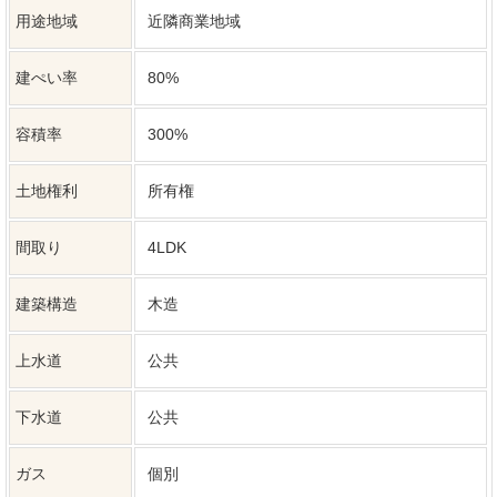
駐車場台数
普通2台
更新日
2026年07月23日
次回更新日
2026年08月23日
※敷地内に電柱及び支線が入る場合がありま
備考
す。
建築確認番号
第R08SHC108406号
弊社では、売主様に配慮し、物件所在地を掲載していない物件が
ございます。詳細については、お気軽にお問合せください。
特記事項
※不動産物件情報は最新のデータの掲載を心がけていますが、デ