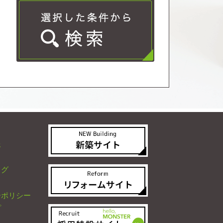
報
ログ
ーポリシー
プ