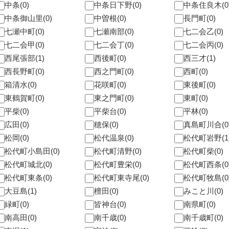
中条(0)
中条日下野(0)
中条住良木(0
中条御山里(0)
中曽根(0)
長門町(0)
七瀬中町(0)
七瀬南部(0)
七二会乙(0)
七二会甲(0)
七二会丁(0)
七二会丙(0)
西尾張部(1)
西後町(0)
西三才(1)
西長野町(0)
西之門町(0)
西町(0)
箱清水(0)
花咲町(0)
東後町(0)
東鶴賀町(0)
東之門町(0)
東町(0)
平柴(0)
平柴台(0)
平林(0)
広田(0)
穂保(0)
真島町川合(0
松岡(0)
松代温泉(0)
松代町岩野(1
松代町小島田(0)
松代町清野(0)
松代町柴(0)
松代町城北(0)
松代町豊栄(0)
松代町西条(0
松代町東条(0)
松代町東寺尾(0)
松代町牧島(0
大豆島(1)
檀田(0)
みこと川(0)
緑町(0)
皆神台(0)
南県町(0)
南高田(0)
南千歳(0)
南千歳町(0)