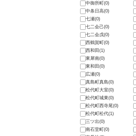
中御所町(0)
中条日高(0)
七瀬(0)
七二会己(0)
七二会戊(0)
西鶴賀町(0)
西和田(1)
東犀南(0)
東和田(0)
広瀬(0)
真島町真島(0)
松代町大室(0)
松代町城東(0)
松代町西寺尾(0)
松代町松代(1)
三ツ出(0)
南石堂町(0)