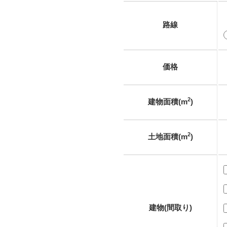
路線
価格
2
建物面積(m
)
2
土地面積(m
)
建物(間取り)