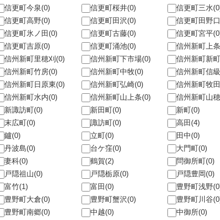
信更町今泉(0)
信更町桜井(0)
信更町三水(0
信更町高野(0)
信更町田沢(0)
信更町田野口(
信更町氷ノ田(0)
信更町古藤(0)
信更町宮平(0
信更町吉原(0)
信更町涌池(0)
信州新町上条(
信州新町里穂刈(0)
信州新町下市場(0)
信州新町新町(
信州新町竹房(0)
信州新町中牧(0)
信州新町信級(
信州新町日原東(0)
信州新町弘崎(0)
信州新町牧田中
信州新町水内(0)
信州新町山上条(0)
信州新町山穂刈
新諏訪町(0)
新田町(0)
新町(0)
末広町(0)
諏訪町(0)
高田(4)
鑪(0)
立町(0)
田中(0)
丹波島(0)
台ケ窪(0)
大門町(0)
妻科(0)
鶴賀(2)
問御所町(0)
戸隠祖山(0)
戸隠栃原(0)
戸隠豊岡(0)
富竹(1)
富田(0)
豊野町浅野(0
豊野町大倉(0)
豊野町蟹沢(0)
豊野町川谷(0
豊野町南郷(0)
中越(0)
中御所(0)