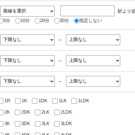
駅より
5分
10分
20分
30分
指定しない
～
～
～
1R
1K
1DK
1LK
1LDK
2K
2DK
2LK
2LDK
3K
3DK
3LK
3LDK
4K
4DK
4LK
4LDK