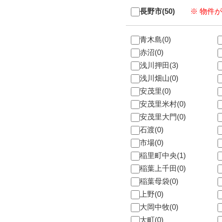
長野市(50)
※ 物件
青木島(0)
赤沼(0)
浅川押田(3)
浅川畑山(0)
安茂里(0)
安茂里米村(0)
安茂里大門(0)
石渡(0)
市場(0)
稲里町中央(1)
稲葉上千田(0)
稲葉母袋(0)
上野(0)
大岡中牧(0)
大町(0)