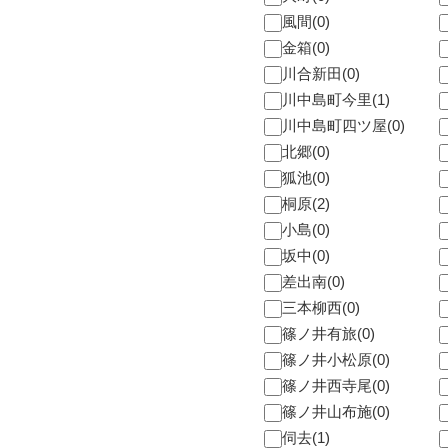
風間(0)
金箱(0)
川合新田(0)
川中島町今里(1)
川中島町四ツ屋(0)
北郷(0)
狐池(0)
桐原(2)
小島(0)
坂中(0)
差出南(0)
三本柳西(0)
篠ノ井有旅(0)
篠ノ井小松原(0)
篠ノ井西寺尾(0)
篠ノ井山布施(0)
伺去(1)