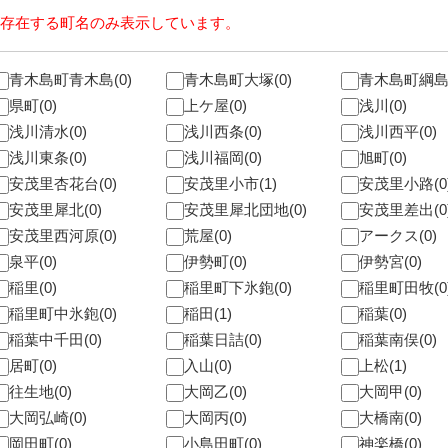
が存在する町名のみ表示しています。
青木島町青木島(0)
青木島町大塚(0)
青木島町綱島(
県町(0)
上ケ屋(0)
浅川(0)
浅川清水(0)
浅川西条(0)
浅川西平(0)
浅川東条(0)
浅川福岡(0)
旭町(0)
安茂里杏花台(0)
安茂里小市(1)
安茂里小路(0
安茂里犀北(0)
安茂里犀北団地(0)
安茂里差出(0
安茂里西河原(0)
荒屋(0)
アークス(0)
泉平(0)
伊勢町(0)
伊勢宮(0)
稲里(0)
稲里町下氷鉋(0)
稲里町田牧(0
稲里町中氷鉋(0)
稲田(1)
稲葉(0)
稲葉中千田(0)
稲葉日詰(0)
稲葉南俣(0)
居町(0)
入山(0)
上松(1)
往生地(0)
大岡乙(0)
大岡甲(0)
大岡弘崎(0)
大岡丙(0)
大橋南(0)
岡田町(0)
小島田町(0)
神楽橋(0)