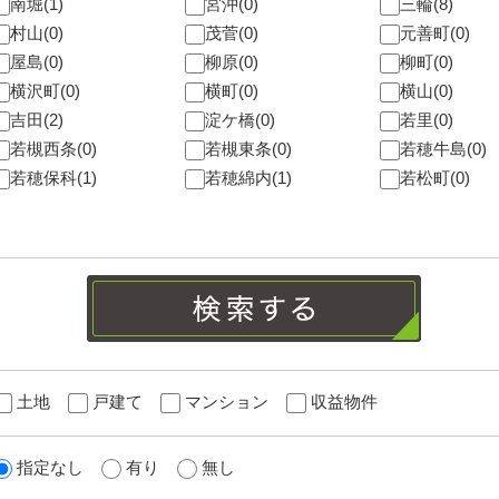
南堀(1)
宮沖(0)
三輪(8)
村山(0)
茂菅(0)
元善町(0)
屋島(0)
柳原(0)
柳町(0)
横沢町(0)
横町(0)
横山(0)
吉田(2)
淀ケ橋(0)
若里(0)
若槻西条(0)
若槻東条(0)
若穂牛島(0)
若穂保科(1)
若穂綿内(1)
若松町(0)
土地
戸建て
マンション
収益物件
指定なし
有り
無し