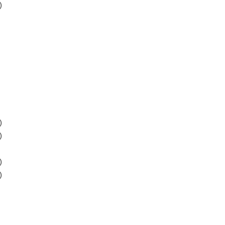
)
)
)
)
)