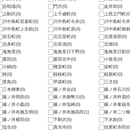
合戦場(0)
門沢(0)
金井田(0)
上駒沢(0)
上千歳町(0)
上西之門町(0
川中島町若葉町(0)
川中島町今井(2)
川中島町今井原
川中島町上氷鉋(2)
川中島町原(4)
川中島町御厨(
岩石町(0)
北石堂町(0)
北尾張部(0)
北条町(0)
北長池(0)
北堀(0)
鬼無里(0)
鬼無里日下野(0)
鬼無里日影(0
栗田(0)
栗田北中(0)
小柴見(0)
小鍋(0)
権堂町(0)
栄町(0)
桜(0)
桜枝町(0)
桜新町(0)
里島(0)
早苗町(0)
三才(0)
三本柳東(0)
篠ノ井会(0)
篠ノ井石川(0
篠ノ井岡田(0)
篠ノ井御幣川(0)
篠ノ井杵淵(0
篠ノ井小森(0)
篠ノ井塩崎(0)
篠ノ井東福寺(
篠ノ井布施五明(0)
篠ノ井布施高田(1)
篠ノ井二ツ柳(
篠ノ井横田(0)
下駒沢(0)
下氷鉋(0)
塩生(0)
真光寺(0)
信更町赤田(0