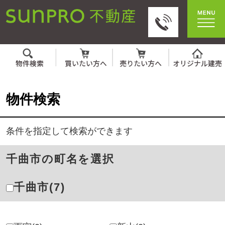
物件検索
条件を指定して検索ができます
千曲市の町名を選択
千曲市(7)
雨宮(0)
新山(0)
粟佐(0)
生萱(0)