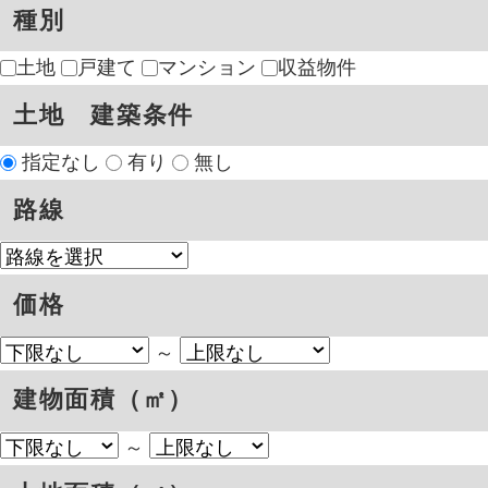
価格
～
建物面積（㎡）
～
土地面積（㎡）
～
建物(間取り)
1R
1K〜1LDK(S含む)
2K〜2LDK(S含む)
3K〜
3LDK(S含む)
4K〜4LDK(S含む)
5K〜5LDK(S含む)
その他
築年数
新築
5年以内
10年以内
15年以内
20年以内
21年以上
選択なし