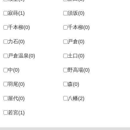
戸倉温泉(0)
土口(0)
中(0)
野高場(0)
羽尾(0)
森(0)
屋代(0)
八幡(2)
若宮(1)
種別
土地
戸建て
マンション
収益物件
土地 建築条件
指定なし
有り
無し
路線