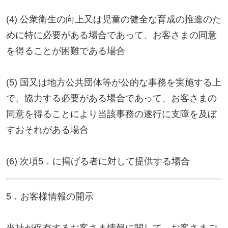
当社が保有するお客さま情報に関して、お客さまご
自身の情報の利用停止または消去をご希望される場
合には、お申し出いただいた方がご本人であること
を確認した上で、合理的な期間及び範囲で利用停止
又は消去をいたします。
これらの情報等の一部又は全部を利用停止または消
去した場合、不本意ながらご要望にそったサービス
の提供ができなくなることがありますので、ご理解
とご協力を賜りますようお願い申し上げます。
（なお、関係法令に基づき保有しております情報に
ついては、利用停止または消去のお申し出には応じ
られない場合があります。）
7．お客様情報の開示等の受付方法・窓口
当社が保有するお客さま情報に関する開示等（上記