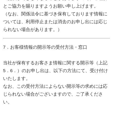
〒399-0036 長野県松本市村井町南4-1-4
【ご本人または代理人の確認】
ご本人からお申込みの場合は、ご本人であること
を、運転免許証・写真付き住民基本台帳カード・パ
スポート・健康保険の被保険者証・印鑑証明書等の
証明書類の確認、当社ご登録電話番号へのコールバ
ックでの確認等により確認させていただきます。
代理人からお申込みの場合は、代理人であることを
委任状および委任状に押印された印鑑の印鑑証明書
の確認、ご本人への電話等により確認させていただ
きます。
(2) 手数料開示等の求めに対し、書面の交付により回
答した場合は、1件につき200円を手数料として、現
金その他の方法でお支払いただきます。