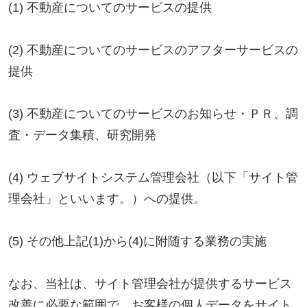
(5) その他上記(1)から(4)に附随する業務の実施
なお、当社は、サイト管理会社が提供するサービス
改善に必要な範囲で、お客様の個人データをサイト
管理会社に提供します。
このように提供された個人データにつきましては、
サイト管理会社において管理されることとなりま
す。
サイト管理会社は、そのサービスの改善・向上を目
指すことに加え、メールマガジンなどによる情報提
供、お客様による購買の分析をして、当社の事業運
営を改善するために、個人データ（お客様が指定さ
れた他の方の宛先情報を除く）を利用します。
当社は、サイト管理会社に対し、個人情報保護法を
遵守し、お客様のプライバシーに配慮した個人情報
の取り扱いをすることを規約などで義務づけており
ます。