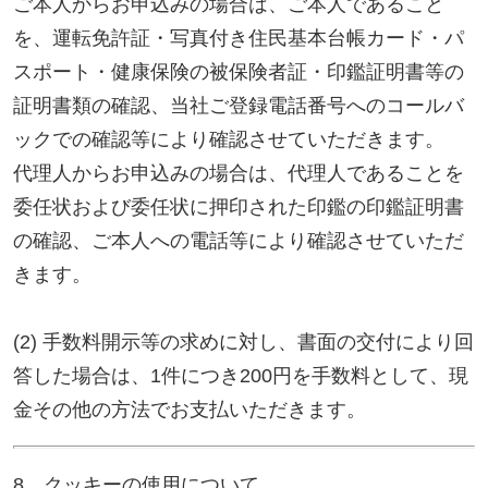
Yahoo!Japanを含む第三者が提供する行動ターゲテ
ィング広告サービスを利用しております。
行動ターゲティング広告とは、サイト閲覧情報など
をもとに、Webサイトにアクセスされた方の興味・
関心にあわせて広告を配信する広告手法です。
行動ターゲティング広告サービスによる広告配信を
希望されない方は各社のオプトアウト用Webページ
にアクセスし無効化を行ってください。
※クッキーとは、ウェブページを利用したときに、
ブラウザとサーバーとの間で送受信した利用履歴や
入力内容などを、お客様のコンピュータにファイル
として保存しておく仕組みです。
9．法人等のお客様の情報について
当社は、法人等のお客さまの情報につきましても、
利用目的、情報の公知性等を考慮し、関係法令に準