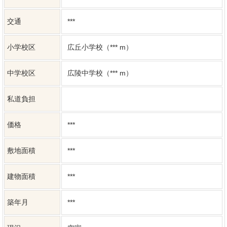
小学校区
広丘小学校（*** m）
中学校区
広陵中学校（*** m）
私道負担
価格
***
敷地面積
***
建物面積
***
築年月
***
現況
空家
引渡し時期
***
地目
宅地
都市計画
市街化区域