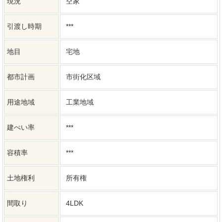
用途地域
工業地域
建ぺい率
***
容積率
***
土地権利
所有権
間取り
4LDK
建築構造
木造
上水道
公共
下水道
公共
ガス
個別
駐車場台数
普通2台