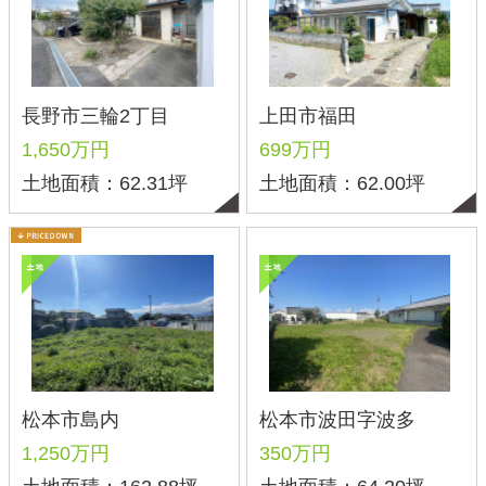
北信地域
東信地域
中南信地域
新築サイト
はこちら
リフォームサイト
はこちら
コラム
採用情報
プライバシーポリシー
サイトマップ
スマホ版
PC版
Copyright©2025 サンプロ不動産株式会社 co.,ltd All rights reserverd.