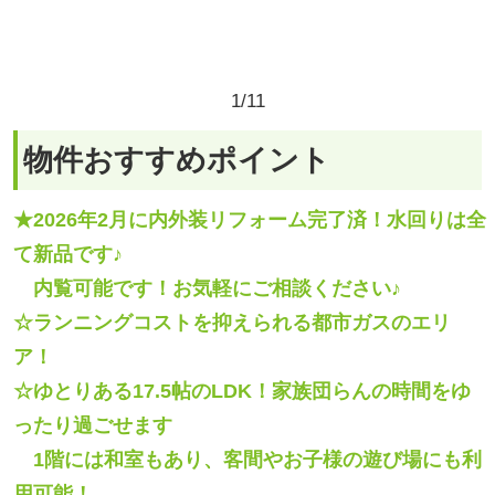
★2026年2月に内外装リフォーム完了済！水回りは全
て新品です♪
内覧可能です！お気軽にご相談ください♪
☆ランニングコストを抑えられる都市ガスのエリ
ア！
☆ゆとりある17.5帖のLDK！家族団らんの時間をゆ
ったり過ごせます
1階には和室もあり、客間やお子様の遊び場にも利
用可能！
☆各居室の収納に加え、2帖のWICがあり、衣類や季
節家電もすっきりと片付きます♪
ライフインフォメーション
■LOCATION
●認定こども園ふたごまで 徒歩5分（400m）
●八十二長野銀行 笹賀支店まで 徒歩9分（650m）
●セブンイレブン松本町神店まで 徒歩11分（850m）
●松本流通団地簡易郵便局まで 徒歩19分（1500m）
●松本中川病院まで 車で5分（1800m）