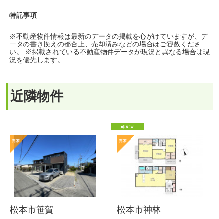
北信地域
東信地域
中南信地域
新築サイト
はこちら
リフォームサイト
はこちら
コラム
採用情報
プライバシーポリシー
サイトマップ
スマホ版
PC版
Copyright©2025 サンプロ不動産株式会社 co.,ltd All rights reserverd.