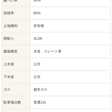
【2026年2月リフォーム完了済】
主なリフォーム内容：●外壁塗装 ●屋根塗
装 ●駐車場拡張工事 ●玄関ポーチタイル張
備考
替 ●システムキッチン新品 ●ユニットバス
新品 ●クロス全面張替 ●フローリング大規
模増張 ●室内建具新品(一部) ●エアコン新
設 ●各種点検等
弊社では、売主様に配慮し、物件所在地を掲載していない物件が
ございます。詳細については、お気軽にお問合せください。
特記事項
※不動産物件情報は最新のデータの掲載を心がけていますが、デ
ータの書き換えの都合上、売却済みなどの場合はご容赦くださ
い。 ※掲載されている不動産物件データが現況と異なる場合は現
況を優先します。