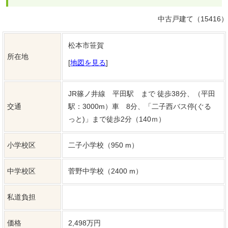
私道負担
価格
2,498万円
敷地面積
公簿 218.90㎡（66.21坪）
建物面積
107.25㎡ （32.44坪）
築年月
1987年（昭和62）3月
現況
空家
引渡し時期
即時
地目
宅地
都市計画
市街化区域
用途地域
第一種低層住居専用地域