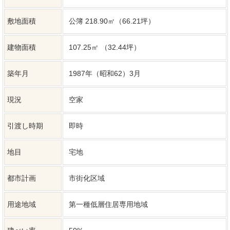
建ぺい率
50%
容積率
80%
土地権利
所有権
間取り
3LDK
建築構造
木造 スレート葺
上水道
公共
下水道
公共
ガス
都市ガス
駐車場台数
普通2台
更新日
2026年07月27日
次回更新日
2026年08月27日