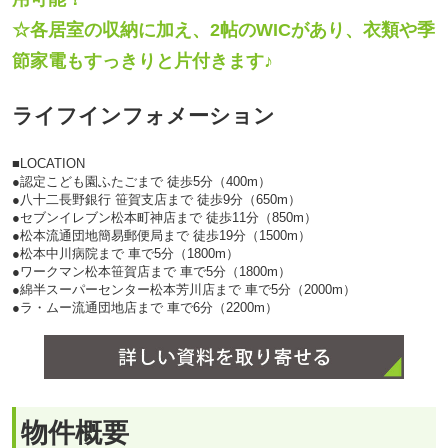
●ワークマン松本笹賀店まで 車で5分（1800m）
●綿半スーパーセンター松本芳川店まで 車で5分（2000m）
●ラ・ムー流通団地店まで 車で6分（2200m）
物件概要
中古戸建て（15416）
松本市笹賀
所在地
[
地図を見る
]
JR篠ノ井線 平田駅 まで 徒歩38分、（平田
交通
駅：3000m）車 8分、「二子西バス停(ぐる
っと)」まで徒歩2分（140ｍ）
小学校区
二子小学校（950 m）
中学校区
菅野中学校（2400 m）