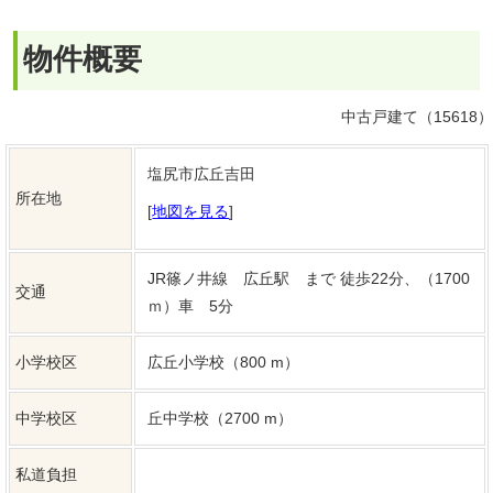
交通
ｍ）車 5分
小学校区
広丘小学校（800 m）
中学校区
丘中学校（2700 m）
私道負担
価格
2,699万円
敷地面積
229.00㎡（69.27坪）
建物面積
111.00㎡ （33.57坪）
築年月
1987年（昭和62）10月
現況
空家
引渡し時期
相談
地目
宅地