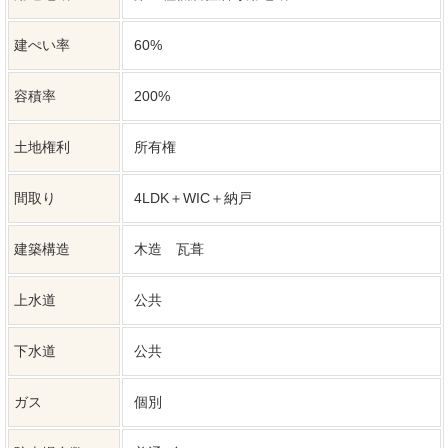
駐車場台数
普通4台
更新日
2026年08月07日
次回更新日
2026年09月07日
【2026年8月リフォーム完了予定】
〇駐車場拡張 〇屋根塗装 〇シロアリ防除
工事 〇雨漏り点検 〇設備点検 〇システ
備考
ムキッチン交換 〇ユニットバス交換 〇ト
イレ交換 〇洗面化粧台交換 〇給湯器交
換 〇インターホン設置 〇火災警報器設
置 〇照明器具交換
弊社では、売主様に配慮し、物件所在地を掲載していない物件が
ございます。詳細については、お気軽にお問合せください。