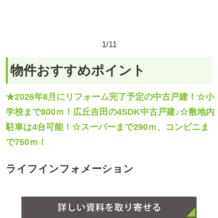
★2026年8月にリフォーム完了予定の中古戸建！☆小
学校まで800ｍ！広丘吉田の4SDK中古戸建♪☆敷地内
駐車は4台可能！☆スーパーまで290ｍ、コンビニま
で750ｍ！
ライフインフォメーション
物件概要
中古戸建て（15618）
塩尻市広丘吉田
所在地
[
地図を見る
]
JR篠ノ井線 広丘駅 まで 徒歩22分、（1700