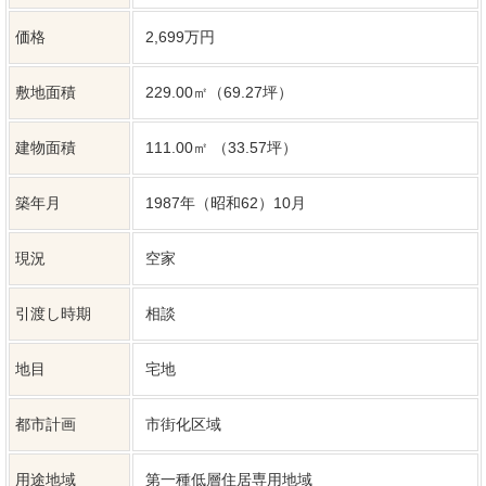
都市計画
市街化区域
用途地域
第一種低層住居専用地域
建ぺい率
60%
容積率
200%
土地権利
所有権
間取り
4LDK＋WIC＋納戸
建築構造
木造 瓦葺
上水道
公共
下水道
公共
ガス
個別