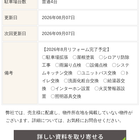
特記事項
※不動産物件情報は最新のデータの掲載を心がけていますが、デ
ータの書き換えの都合上、売却済みなどの場合はご容赦くださ
い。 ※掲載されている不動産物件データが現況と異なる場合は現
況を優先します。
近隣物件
塩尻市広丘吉田
塩尻市広丘吉田
3,280万円
2,980万円
土地面積：67.92坪
土地面積：41.15坪
(4LDK)
(3LDK)