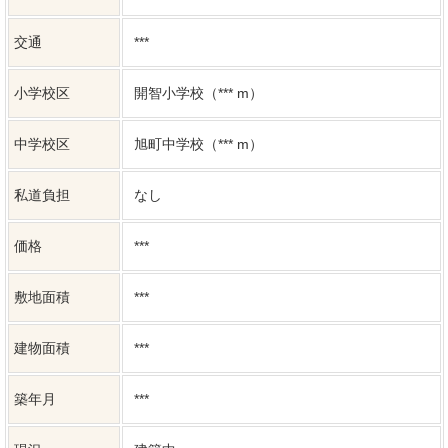
小学校区
開智小学校（*** m）
中学校区
旭町中学校（*** m）
私道負担
なし
価格
***
敷地面積
***
建物面積
***
築年月
***
現況
建築中
引渡し時期
***
地目
宅地
都市計画
市街化区域