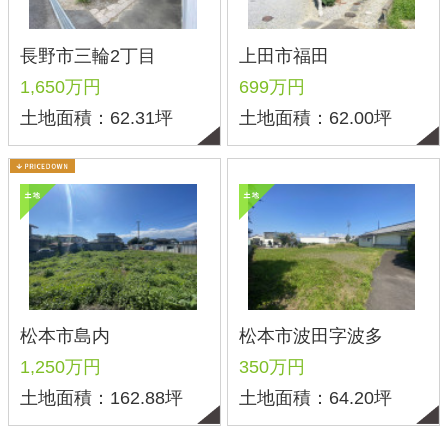
北信地域
東信地域
中南信地域
新築サイト
はこちら
リフォームサイト
はこちら
コラム
採用情報
プライバシーポリシー
サイトマップ
スマホ版
PC版
Copyright©2025 サンプロ不動産株式会社 co.,ltd All rights reserverd.