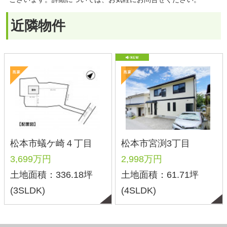
(3SLDK)
(4SLDK)
種別
土地
戸建て
マンション
収益・その他
価格
〜
エリア