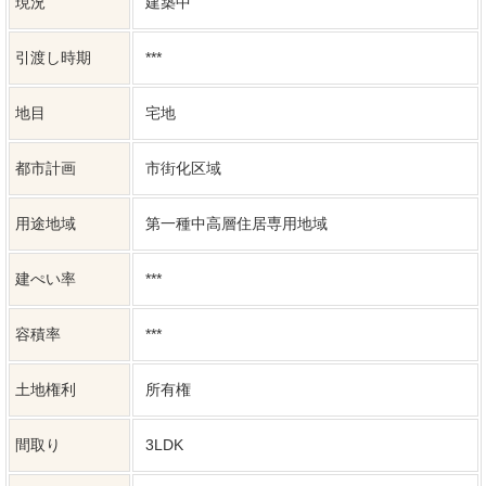
用途地域
第一種中高層住居専用地域
建ぺい率
***
容積率
***
土地権利
所有権
間取り
3LDK
建築構造
木造
上水道
公共
下水道
公共
ガス
駐車場台数
2台