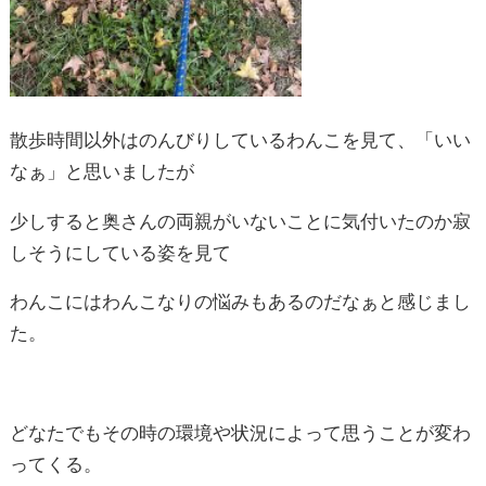
わんこにはわんこなりの悩みもあるのだなぁと感じまし
た。
どなたでもその時の環境や状況によって思うことが変わ
ってくる。
その時に最良の提案ができるように心がけ仕事をがんば
ろうとふと思いながら
お昼寝した😴そんな一日でした😅
それではまた今度！
■LIFIT CREATORS HOUSE分譲住宅 site：
https://units.lifithouse.jp/
■Instagram：
https://www.instagram.com/