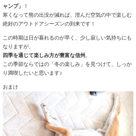
おまけ
外が寒いからこそ
暖かいお家やコタツが心地よく感じるというものです…
♪♪
*-*-*-*-*-*-*-*-*-*-*-*-*-*-*-*-*-*-*-*-*-*-*-*-*-*-*-*-*
サンプロ不動産株式会社 - SUNPRO ESTATE –