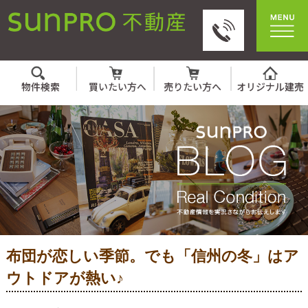
布団が恋しい季節。でも「信州の冬」はア
ウトドアが熱い♪
いっきに寒くなって、朝は布団から出るのが試練です
ね…。
中の人 よもぎです。