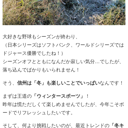
ドジャース優勝でしたね！）
シーズンオフとともになんだか寂しい気分…でしたが、
落ち込んでばかりもいられません！
そう、
信州は「冬」も楽しいことでいっぱい
なんです！
まずは王道の
「ウィンタースポーツ」
！
昨年は慌ただしくて楽しめませんでしたが、今年こそボ
ードでリフレッシュしたいです。
そして、何より挑戦したいのが、最近トレンドの
「冬キ
ャンプ」
！
寒くなって熊の出没が減れば、澄んだ空気の中で楽しむ
絶好のアウトドアシーズンの到来です！
この時期は日が暮れるのが早く、少し寂しい気持ちにも
なりますが、
四季を通じて楽しみ方が豊富な信州
。
この季節ならではの「冬の楽しみ」を見つけて、しっか
り満喫したいと思います♪